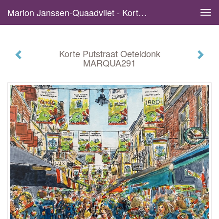
Marion Janssen-Quaadvliet - Korte Putstraat Oeteldonk MARQUA291
Tog
navi
Korte Putstraat Oeteldonk
MARQUA291