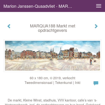
Marion Janssen-Quaadvliet - MARQUA188 Markt Met Opdrachtgevers
Tog
navi
MARQUA188 Markt met
opdrachtgevers
60 x 180 cm, © 2019, verkocht
Tweedimensionaal | Tekenkunst | Inkt
De markt, Kleine Winst, stadhuis, VVV kantoor, cafe’s van ‘s-
Hertogenbosch, incl. de opdrachtgevers en hun hond. Getekend