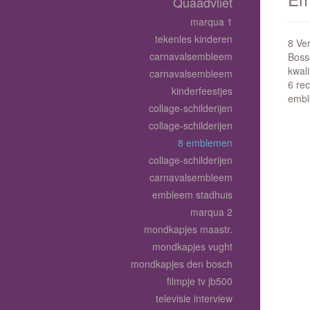
Quaadvliet
marqua 1
tekenles kinderen
8 Ve
carnavalsembleem
Bossc
kwali
carnavalsembleem
6 re
kinderfeestjes
embl
collage-schilderijen
collage-schilderijen
8 emblemen
collage-schilderijen
carnavalsembleem
embleem stadhuis
marqua 2
mondkapjes maastr.
mondkapjes vught
mondkapjes den bosch
filmpje tv jb500
televisie interview