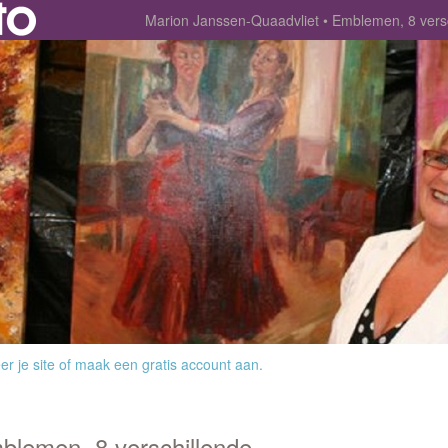
Marion Janssen-Quaadvliet
Emblemen, 8 vers
r je site
of
maak een gratis account aan
.
blemen, 8 verschillende