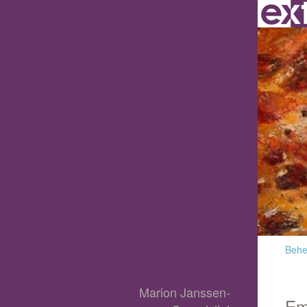
Behee
Marion Janssen-
Em