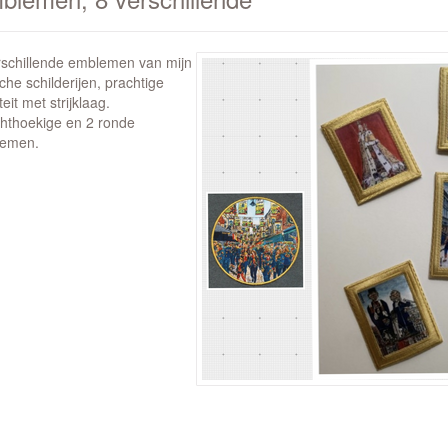
rschillende emblemen van mijn
he schilderijen, prachtige
teit met strijklaag.
chthoekige en 2 ronde
emen.