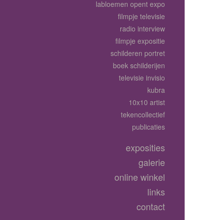
labloemen opent expo
filmpje televisie
radio interview
filmpje expositie
schilderen portret
boek schilderijen
televisie invisio
kubra
10x10 artist
tekencollectief
publicaties
exposities
galerie
online winkel
links
contact