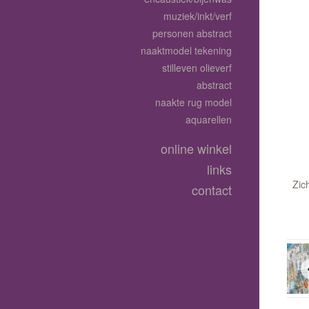
muziek/inkt/verf
personen abstract
naaktmodel tekening
stilleven olieverf
abstract
naakte rug model
aquarellen
online winkel
links
Zic
contact