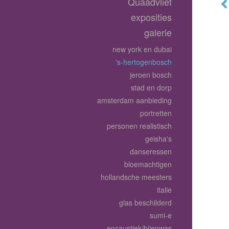
Quaadvliet
exposities
galerie
new york en dubai
's-hertogenbosch
jeroen bosch
stad en dorp
amsterdam aanbieding
portretten
personen realistisch
geisha's
danseressen
bloemachtigen
hollandsche meesters
italie
glas beschilderd
sumi-e
encaustiek/bijenwas