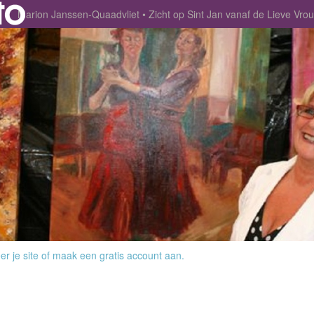
Marion Janssen-Quaadvliet
Zicht op Sint Jan vanaf de Lieve 
r je site
of
maak een gratis account aan
.