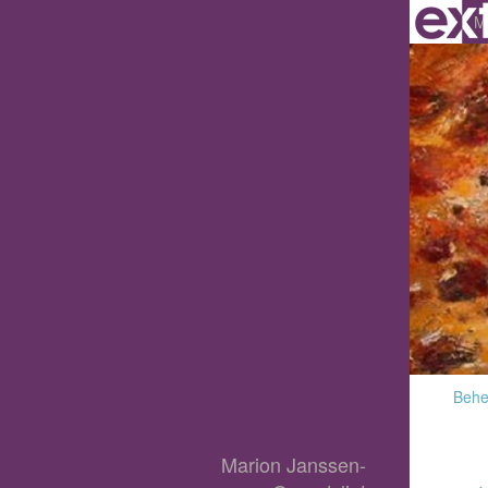
M
Behee
Marion Janssen-