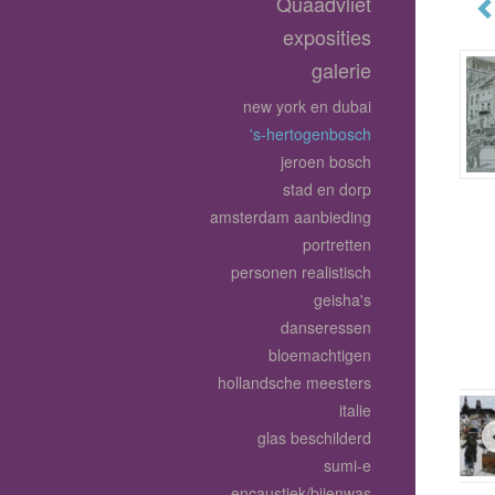
Quaadvliet
exposities
galerie
new york en dubai
's-hertogenbosch
jeroen bosch
stad en dorp
amsterdam aanbieding
portretten
personen realistisch
geisha's
danseressen
bloemachtigen
hollandsche meesters
italie
glas beschilderd
sumi-e
encaustiek/bijenwas