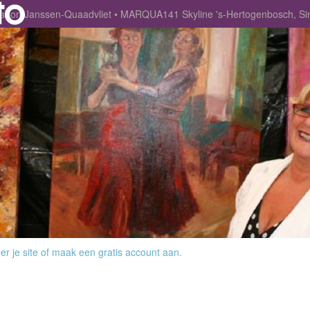
arion Janssen-Quaadvliet
MARQUA141 Skyline 's-Hertogenbosch, Sint
r je site
of
maak een gratis account aan
.