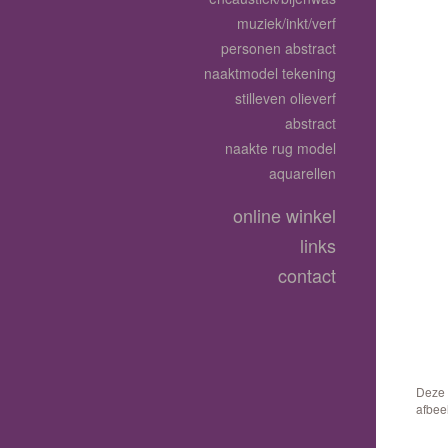
muziek/inkt/verf
personen abstract
naaktmodel tekening
stilleven olieverf
abstract
naakte rug model
aquarellen
online winkel
links
contact
Deze 
afbee