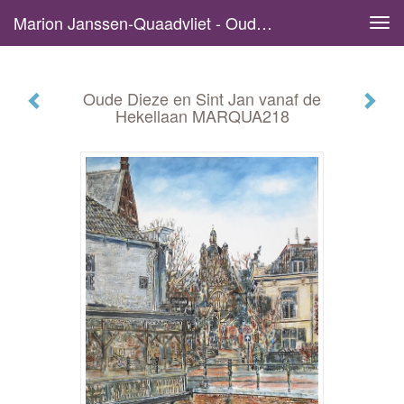
Marion Janssen-Quaadvliet - Oude Dieze En Sint Jan Vanaf De Hekellaan MARQUA218
Tog
navi
Oude Dieze en Sint Jan vanaf de
Hekellaan MARQUA218