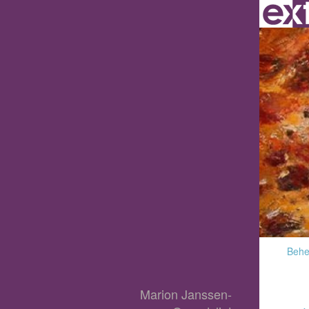
Behee
Marion Janssen-