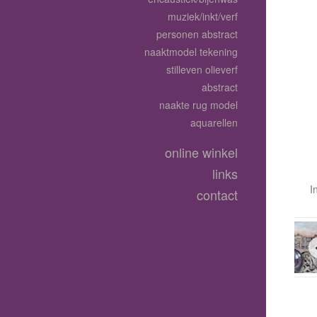
muziek/inkt/verf
personen abstract
naaktmodel tekening
stilleven olieverf
abstract
naakte rug model
aquarellen
online winkel
links
I
contact