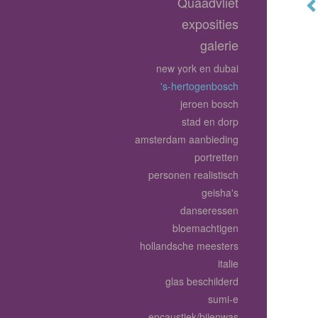
Quaadvliet
exposities
galerie
new york en dubai
's-hertogenbosch
jeroen bosch
stad en dorp
amsterdam aanbieding
portretten
personen realistisch
geisha's
danseressen
bloemachtigen
hollandsche meesters
italie
glas beschilderd
sumi-e
encaustiek/bijenwas