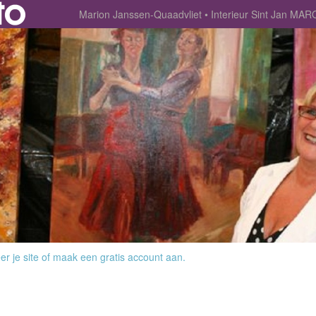
Marion Janssen-Quaadvliet
Interieur Sint Jan MA
r je site
of
maak een gratis account aan
.