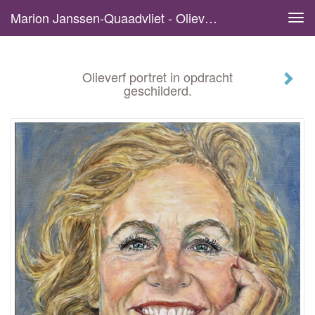
Marion Janssen-Quaadvliet - Olieverf Portret In Opdracht Geschilderd.
Tog
navi
Olieverf portret in opdracht
geschilderd.