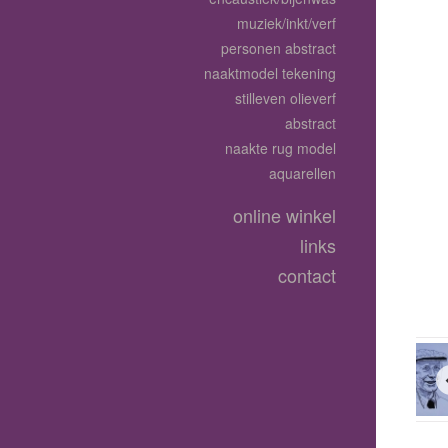
muziek/inkt/verf
personen abstract
naaktmodel tekening
stilleven olieverf
abstract
naakte rug model
aquarellen
online winkel
links
contact