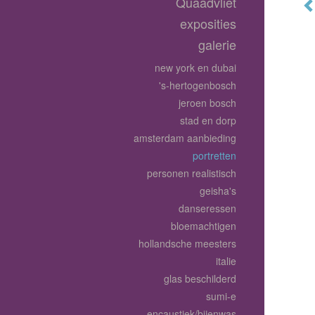
Quaadvliet
exposities
galerie
new york en dubai
's-hertogenbosch
jeroen bosch
stad en dorp
amsterdam aanbieding
portretten
personen realistisch
geisha's
danseressen
bloemachtigen
hollandsche meesters
italie
glas beschilderd
sumi-e
encaustiek/bijenwas