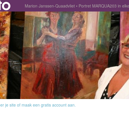
Marion Janssen-Quaadvliet
Portret MARQUA203 in elke p
r je site
of
maak een gratis account aan
.