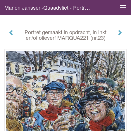
Marion Janssen-Quaadvliet - Portret Gemaakt In Opdracht, In Inkt En/of Olieverf MARQUA221 (nr.23)
Tog
navi
Portret gemaakt in opdracht, in inkt
en/of olieverf MARQUA221 (nr.23)