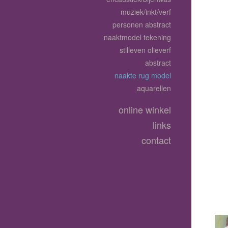
muziek/inkt/verf
personen abstract
naaktmodel tekening
stilleven olieverf
abstract
naakte rug model
aquarellen
online winkel
links
contact