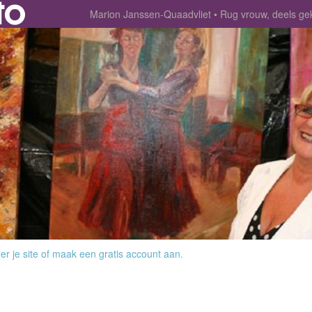
Marion Janssen-Quaadvliet
Rug vrouw, deels ge
r je site
of
maak een gratis account aan
.