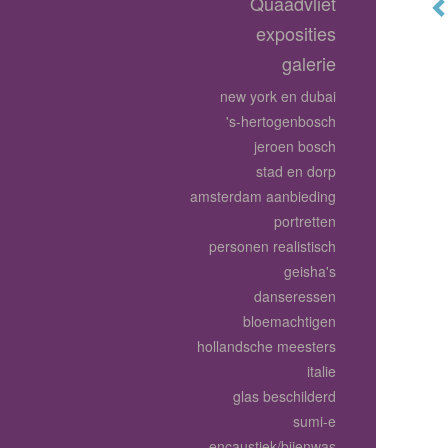
Quaadvliet
exposities
galerie
new york en dubai
's-hertogenbosch
jeroen bosch
stad en dorp
amsterdam aanbieding
portretten
personen realistisch
geisha's
danseressen
bloemachtigen
hollandsche meesters
italie
glas beschilderd
sumi-e
encaustiek/bijenwas