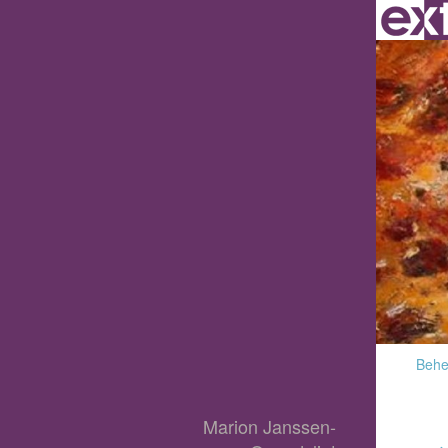
Behee
Marion Janssen-