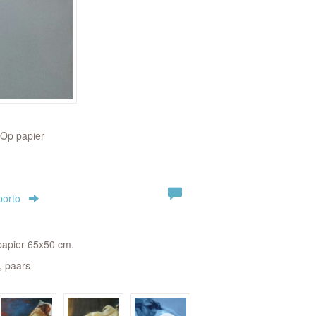
 Op papier
porto
 papier 65x50 cm.
a, paars