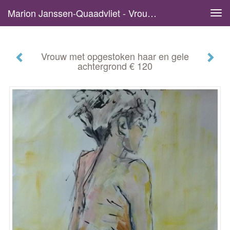
Marion Janssen-Quaadvliet - Vrouw Met Opgestoken Haar En Gele Achtergrond € 120
Tog
navi
Vrouw met opgestoken haar en gele
achtergrond € 120