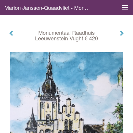
Marion Janssen-Quaadvliet - Monumentaal Raadhuis Leeuwenstein Vught € 420
Tog
navi
Monumentaal Raadhuis
Leeuwenstein Vught € 420