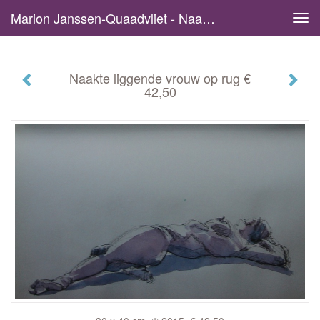
Marion Janssen-Quaadvliet - Naakte Liggende Vrouw Op Rug € 42,50
Tog
navi
Naakte liggende vrouw op rug €
42,50