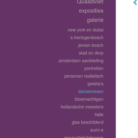
Quaadvliet
exposities
galerie
new york en dubai
's-hertogenbosch
jeroen bosch
stad en dorp
amsterdam aanbieding
portretten
personen realistisch
geisha's
danseressen
bloemachtigen
hollandsche meesters
italie
glas beschilderd
sumi-e
encaustiek/bijenwas