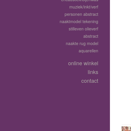
muziek/inkt/verf
personen abstract
naaktmodel tekening
stilleven olieverf
abstract
naakte rug model
aquarellen
online winkel
links
contact