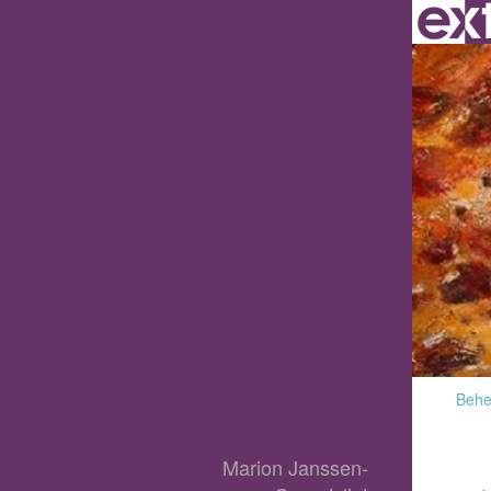
Behee
Marion Janssen-