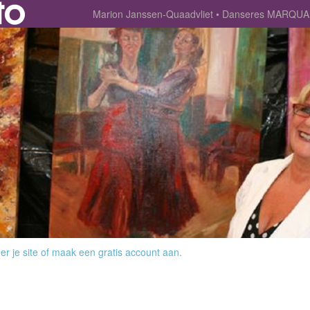
Marion Janssen-Quaadvliet
Danseres MARQUA 
r je site
of
maak een gratis account aan
.