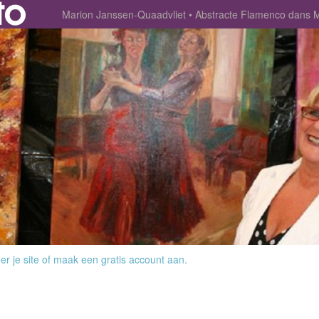
Marion Janssen-Quaadvliet
Abstracte Flamenco dans
r je site
of
maak een gratis account aan
.