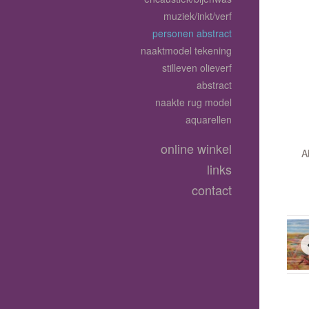
muziek/inkt/verf
personen abstract
naaktmodel tekening
stilleven olieverf
abstract
naakte rug model
aquarellen
online winkel
A
links
contact