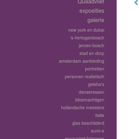
Quaadvliet
exposities
galerie
new york en dubai
's-hertogenbosch
jeroen bosch
stad en dorp
amsterdam aanbieding
portretten
personen realistisch
geisha's
danseressen
bloemachtigen
hollandsche meesters
italie
glas beschilderd
sumi-e
encaustiek/bijenwas