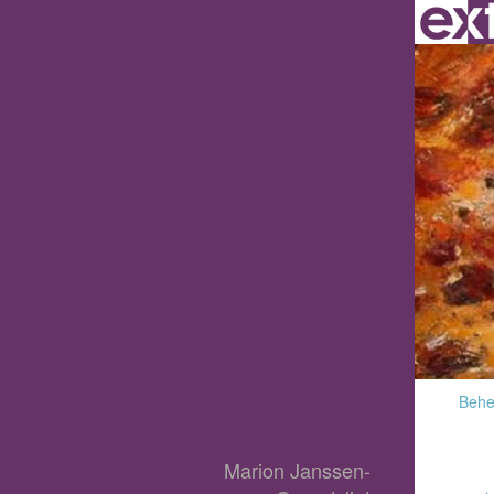
Behee
Marion Janssen-