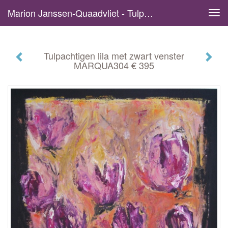
Marion Janssen-Quaadvliet - Tulpachtigen Lila Met Zwart Venster MARQUA304 € 395
Tog
navi
Tulpachtigen lila met zwart venster
MARQUA304 € 395