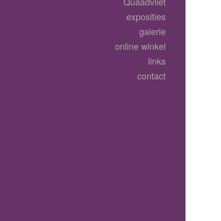
Quaadvliet
exposities
galerie
online winkel
links
contact