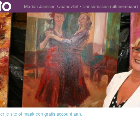
Marion Janssen-Quaadvliet
Danseressen (uitneembaar
r je site
of
maak een gratis account aan
.