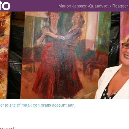
Marion Janssen-Quaadvliet
Reageer
r je site
of
maak een gratis account aan
.
ntact