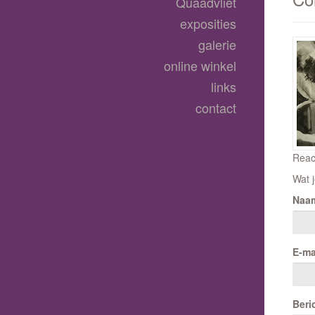
Quaadvliet
exposities
galerie
online winkel
links
contact
Reac
Wat j
Naa
E-ma
Beri