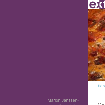
Behee
Marion Janssen-
Co