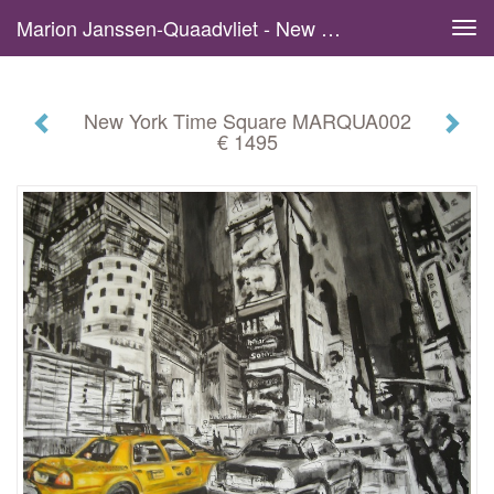
Marion Janssen-Quaadvliet - New York Time Square MARQUA002 € 1495
Tog
navi
New York Time Square MARQUA002
€ 1495