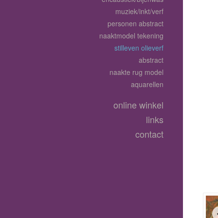
muziek/inkt/verf
personen abstract
naaktmodel tekening
stilleven olieverf
abstract
naakte rug model
aquarellen
online winkel
links
contact