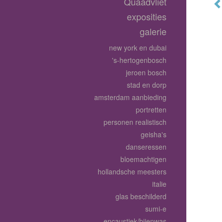
Quaadvliet
exposities
galerie
new york en dubai
's-hertogenbosch
jeroen bosch
stad en dorp
amsterdam aanbieding
portretten
personen realistisch
geisha's
danseressen
bloemachtigen
hollandsche meesters
italie
glas beschilderd
sumi-e
encaustiek/bijenwas