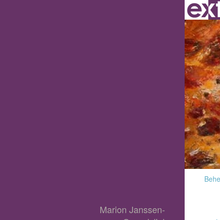
Behee
Marion Janssen-