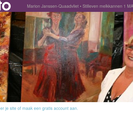
Marion Janssen-Quaadvliet
Stilleven melkkannen 1 
r je site
of
maak een gratis account aan
.